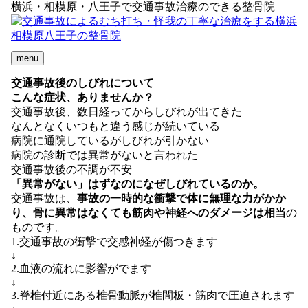
横浜・相模原・八王子で交通事故治療のできる整骨院
menu
交通事故後のしびれについて
こんな症状、ありませんか？
交通事故後、数日経ってからしびれが出てきた
なんとなくいつもと違う感じが続いている
病院に通院しているがしびれが引かない
病院の診断では異常がないと言われた
交通事故後の不調が不安
「異常がない」はずなのになぜしびれているのか。
交通事故は、
事故の一時的な衝撃で体に無理な力がかか
り、骨に異常はなくても筋肉や神経へのダメージは相当
の
ものです。
1.交通事故の衝撃で交感神経が傷つきます
↓
2.血液の流れに影響がでます
↓
3.脊椎付近にある椎骨動脈が椎間板・筋肉で圧迫されます